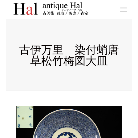
古伊万里 染付蛸唐
草松竹梅図大皿