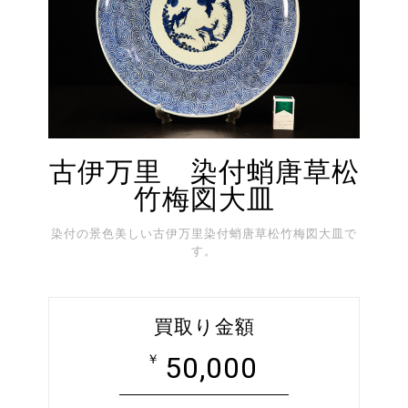
古伊万里 染付蛸唐草松
竹梅図大皿
染付の景色美しい古伊万里染付蛸唐草松竹梅図大皿で
す。
買取り金額
50,000
￥